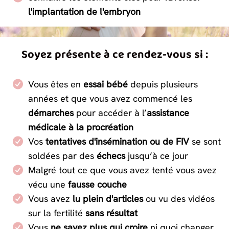
l'implantation de l'embryon
Soyez présente à ce rendez-vous si :
Vous êtes en
essai bébé
depuis plusieurs
années et que vous avez commencé les
démarches
pour accéder à l’
assistance
médicale à la procréation
Vos
tentatives d'insémination ou de FIV
se sont
soldées par des
échecs
jusqu’à ce jour
Malgré tout ce que vous avez tenté vous avez
vécu une
fausse couche
Vous avez
lu plein d'articles
ou vu des vidéos
sur la fertilité
sans résultat
Vous
ne savez plus qui croire
ni quoi changer